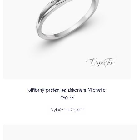
vybrat
na
stránce
produktu
Stříbrný prsten se zirkonem Michelle
760
Kč
Výběr možností
Tento
produkt