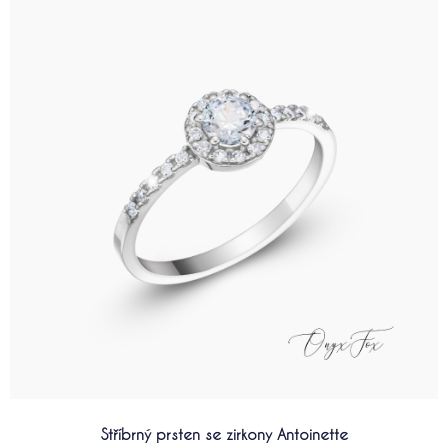
produkt
má
více
variant.
Možnosti
lze
vybrat
na
stránce
produktu
Stříbrný prsten se zirkony Antoinette