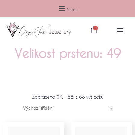
Přeskočit
na
Menu
obsah
Cart
0
Velikost prstenu: 49
Zobrazeno 37. – 68. z 68 výsledků