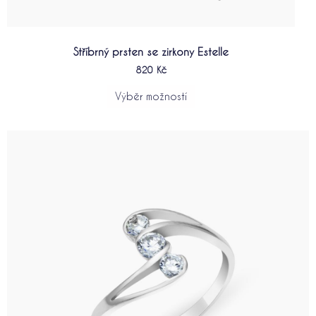
Stříbrný prsten se zirkony Estelle
820
Kč
Výběr možností
Tento
produkt
má
více
variant.
Možnosti
lze
vybrat
na
stránce
produktu