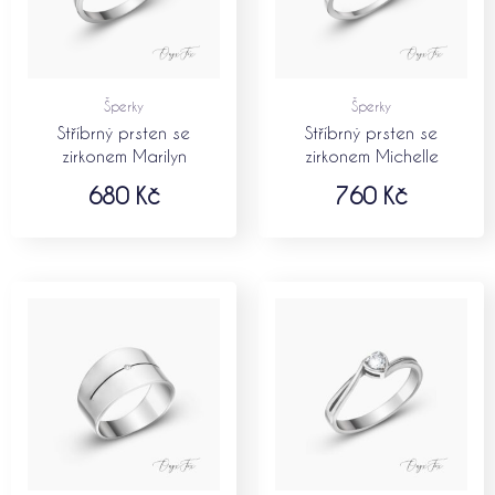
Šperky
Šperky
Stříbrný prsten se
Stříbrný prsten se
zirkonem Marilyn
zirkonem Michelle
680
Kč
760
Kč
Rozpětí
Roz
cen:
cen
710 Kč
620
až
až
810 Kč
720