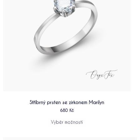
lze
vybrat
na
stránce
produktu
Stříbrný prsten se zirkonem Marilyn
680
Kč
Výběr možností