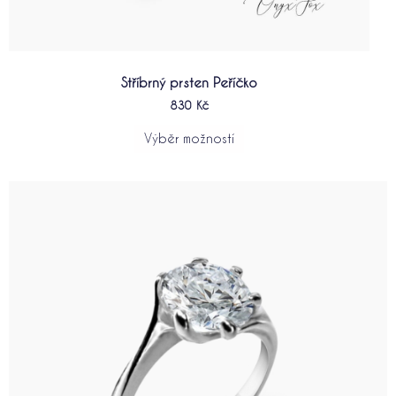
Stříbrný prsten Peříčko
830
Kč
Výběr možností
Tento
produkt
má
více
variant.
Možnosti
lze
vybrat
na
stránce
produktu