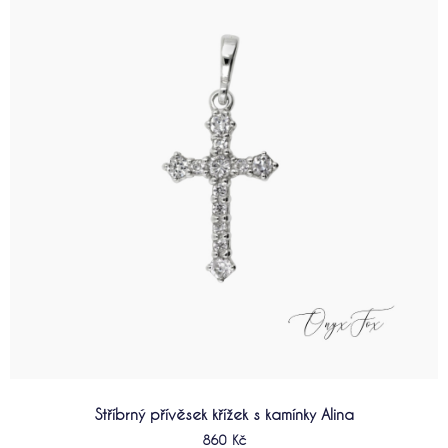
má
více
variant.
Možnosti
lze
vybrat
na
stránce
produktu
Stříbrný přívěsek křížek s kamínky Alina
860
Kč