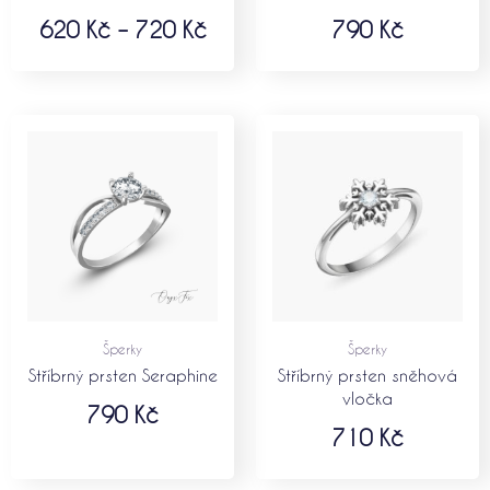
620
Kč
–
720
Kč
790
Kč
Šperky
Šperky
Stříbrný prsten Seraphine
Stříbrný prsten sněhová
vločka
790
Kč
710
Kč