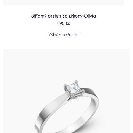
Stříbrný prsten se zirkony Olivia
790
Kč
Výběr možností
Tento
produkt
má
více
variant.
Možnosti
lze
vybrat
na
stránce
produktu