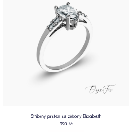
více
variant.
Možnosti
lze
vybrat
na
stránce
produktu
Stříbrný prsten se zirkony Elizabeth
990
Kč