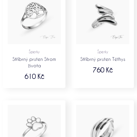
Šperky
Šperky
Stříbrný prsten Strom
Stříbrný prsten Téthys
života
760
Kč
610
Kč