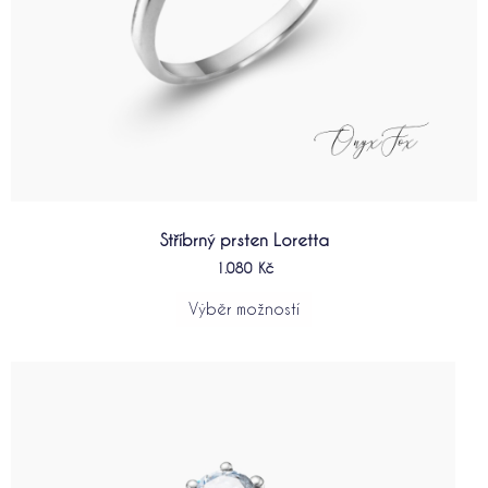
Stříbrný prsten Loretta
1.080
Kč
Výběr možností
Tento
produkt
má
více
variant.
Možnosti