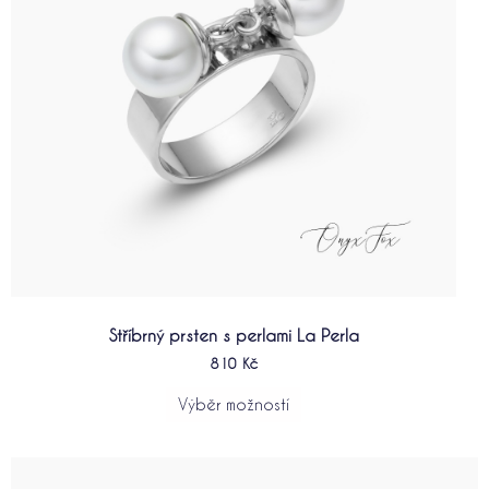
vybrat
na
stránce
produktu
Stříbrný prsten s perlami La Perla
810
Kč
Výběr možností
Tento