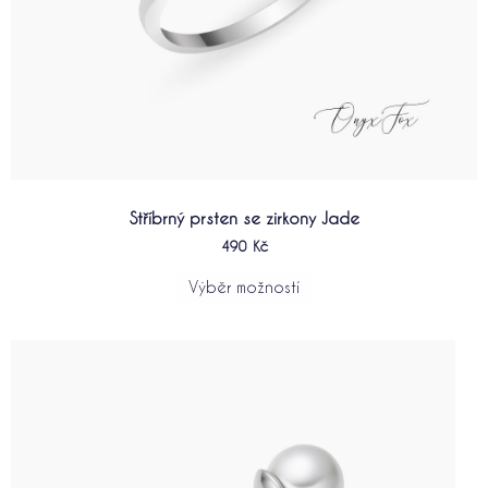
Stříbrný prsten se zirkony Jade
490
Kč
Výběr možností
Tento
produkt
má
více
variant.
Možnosti
lze