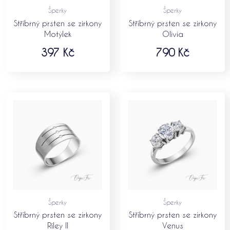
Šperky
Šperky
Stříbrný prsten se zirkony
Stříbrný prsten se zirkony
Motýlek
Olivia
397
Kč
790
Kč
Rozpětí
cen:
620 Kč
až
720 Kč
Šperky
Šperky
Stříbrný prsten se zirkony
Stříbrný prsten se zirkony
Riley II
Venus