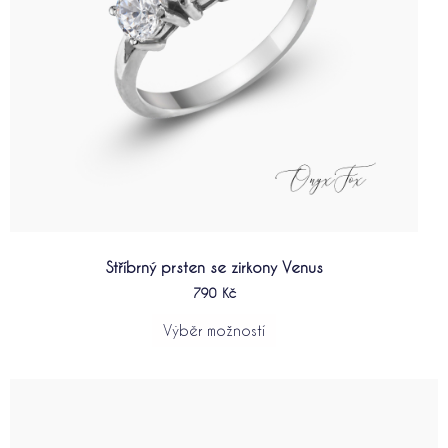
na
stránce
produktu
Stříbrný prsten se zirkony Venus
790
Kč
Výběr možností
Tento
produkt
má