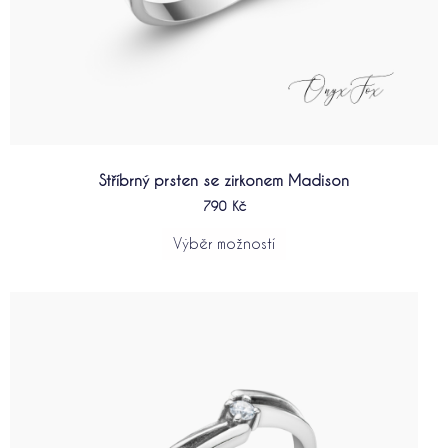
Stříbrný prsten se zirkonem Madison
790
Kč
Výběr možností
Tento
produkt
má
více
variant.
Možnosti
lze