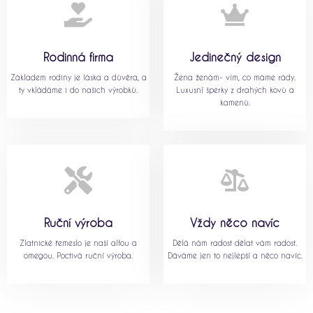
Rodinná firma
Jedinečný design
Základem rodiny je láska a důvěra, a
Žena ženám- vím, co máme rády.
ty vkládáme i do našich výrobků.
Luxusní šperky z drahých kovů a
kamenů.
Ruční výroba
Vždy něco navíc
Zlatnické řemeslo je naší alfou a
Dělá nám radost dělat vám radost.
omegou. Poctivá ruční výroba.
Dáváme jen to nejlepší a něco navíc.