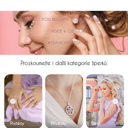
HELPING YOU BECOME MORE BEAUTIFUL.
INSIDE & OUT!
#TEAMONYXFOX
Prozkoumejte i další kategorie šperků:
Prsteny
Přívěsky
Sety