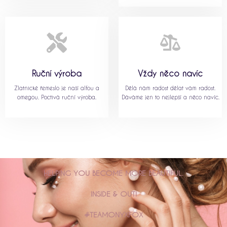
Ruční výroba
Vždy něco navíc
Zlatnické řemeslo je naší alfou a
Dělá nám radost dělat vám radost.
omegou. Poctivá ruční výroba.
Dáváme jen to nejlepší a něco navíc.
HELPING YOU BECOME MORE BEAUTIFUL.
INSIDE & OUT!
#TEAMONYXFOX