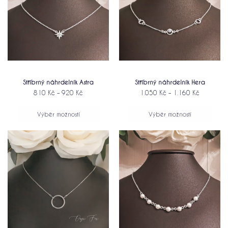
Stříbrný náhrdelník Hera
Stříbrný náhrdelník Astra
1.050
Kč
–
1.160
Kč
810
Kč
–
920
Kč
Výběr možností
Výběr možností