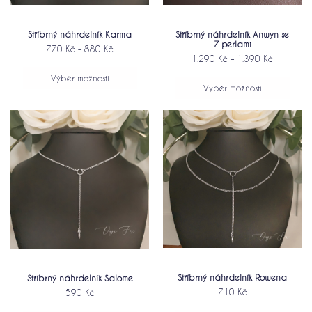
Stříbrný náhrdelník Anwyn se
Stříbrný náhrdelník Karma
7 perlami
770
Kč
–
880
Kč
1.290
Kč
–
1.390
Kč
Výběr možností
Výběr možností
Stříbrný náhrdelník Rowena
Stříbrný náhrdelník Salome
710
Kč
590
Kč