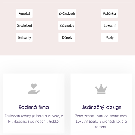
Amulet
Zvěrokruh
Polárka
Svatební
Zásnuby
Luxusní
Brilianty
Dárek
Perly
Rodinná firma
Jedinečný design
Základem rodiny je láska a důvěra, a
Žena ženám- vím, co máme rády.
ty vkládáme i do našich výrobků.
Luxusní šperky z drahých kovů a
kamenů.