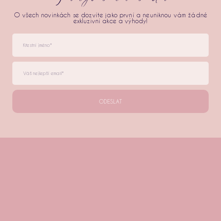
O všech novinkách se dozvíte jako první a neuniknou vám žádné
exkluzivní akce a výhody!
ODESLAT