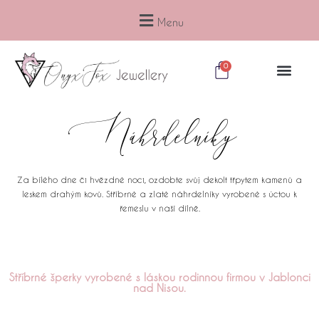
Přeskočit
na
Menu
obsah
Cart
0
Náhrdelníky
Za bílého dne či hvězdné noci, ozdobte svůj dekolt třpytem kamenů a
leskem drahým kovů. Stříbrné a zlaté náhrdelníky vyrobené s úctou k
řemeslu v naší dílně.
Stříbrné šperky vyrobené s láskou rodinnou firmou v Jablonci
nad Nisou.