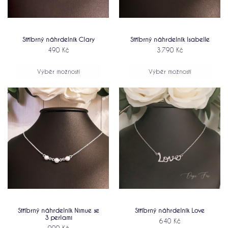
Stříbrný náhrdelník Isabelle
Stříbrný náhrdelník Clary
3.790
Kč
490
Kč
Výběr možností
Výběr možností
Stříbrný náhrdelník Nimue se
Stříbrný náhrdelník Love
3 perlami
640
Kč
990
Kč