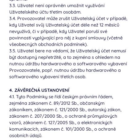
3.3. Uživatel není oprávněn umožnit využívání
Uživatelského účtu třetím osobám.
3.4. Provozovatel může zrušit Uživatelský účet v případě,
kdy Uživatel svůj Uživatelský účet déle než 12 měsíců
nevyužívá, či v případě, kdy Uživatel poruší své
povinnosti vyplývající pro něj z kupní smlouvy (včetně
všeobecných obchodních podmínek).
3.5. Uživatel bere na vědomí, že Uživatelský účet nemusí
být dostupný nepřetržitě, a to zejména s ohledem na
nutnou údržbu hardwarového a softwarového vybavení
Provozovatele, popř. nutnou údržbu hardwarového a
softwarového vybavení třetích osob.
4. ZÁVĚREČNÁ USTANOVENÍ
4.1. Tyto Podmínky se řídí českým právním řádem,
zejména zákonem č. 89/2012 Sb., občanským
zákoníkem, zákonem č. 121/2000 Sb., autorský zákon,
zákonem č. 207/2000 Sb., o ochraně průmyslových
vzorů, zákonem č. 127/2005 Sb., o elektronických
komunikacích, zákonem č. 101/2000 Sb., o ochraně
osobních údajů.