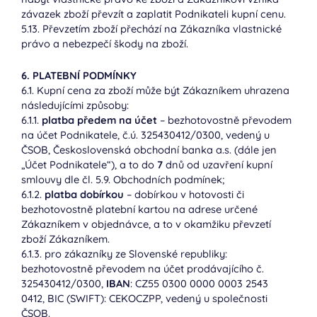
závazek zboží převzít a zaplatit Podnikateli kupní cenu.
5.13. Převzetím zboží přechází na Zákazníka vlastnické
právo a nebezpečí škody na zboží.
6. PLATEBNÍ PODMÍNKY
6.1. Kupní cena za zboží může být Zákazníkem uhrazena
následujícími způsoby:
6.1.1.
platba předem na účet
– bezhotovostně převodem
na účet Podnikatele, č.ú. 325430412/0300, vedený u
ČSOB, Československá obchodní banka a.s. (dále jen
„Účet Podnikatele“), a to do
7
dnů od uzavření kupní
smlouvy dle čl. 5.9. Obchodních podmínek;
6.1.2.
platba dobírkou
– dobírkou v hotovosti či
bezhotovostně platební kartou na adrese určené
Zákazníkem v objednávce, a to v okamžiku převzetí
zboží Zákazníkem.
6.1.3. pro zákazníky ze Slovenské republiky:
bezhotovostně převodem na účet prodávajícího č.
325430412/0300,
IBAN
: CZ55 0300 0000 0003 2543
0412, BIC (SWIFT): CEKOCZPP, vedený u společnosti
ČSOB.