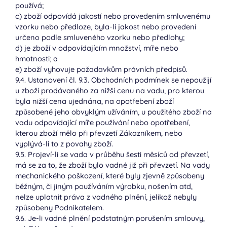
používá;
c) zboží odpovídá jakostí nebo provedením smluvenému
vzorku nebo předloze, byla-li jakost nebo provedení
určeno podle smluveného vzorku nebo předlohy;
d) je zboží v odpovídajícím množství, míře nebo
hmotnosti; a
e) zboží vyhovuje požadavkům právních předpisů.
9.4. Ustanovení čl. 9.3. Obchodních podmínek se nepoužijí
u zboží prodávaného za nižší cenu na vadu, pro kterou
byla nižší cena ujednána, na opotřebení zboží
způsobené jeho obvyklým užíváním, u použitého zboží na
vadu odpovídající míře používání nebo opotřebení,
kterou zboží mělo při převzetí Zákazníkem, nebo
vyplývá-li to z povahy zboží.
9.5. Projeví-li se vada v průběhu šesti měsíců od převzetí,
má se za to, že zboží bylo vadné již při převzetí. Na vady
mechanického poškození, které byly zjevně způsobeny
běžným, či jiným používáním výrobku, nošením atd,
nelze uplatnit práva z vadného plnění, jelikož nebyly
způsobeny Podnikatelem.
9.6. Je-li vadné plnění podstatným porušením smlouvy,