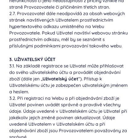
nefunkčností či jeho nedostupností z příčiny vzniklé na
straně Provozovatele či přičiněním třetích stran.
2.7. Provozovatel dále neodpovídá za obsah webových
stránek navštívených Uživatelem prostřednictvím
hypertextového odkazu umístěného na Webu
Provozovatele. Pokud Uživatel navštíví webovou stránku
prostřednictvím odkazu, měl by se seznámit s
příslušnými podmínkami provozování takového webu.
3. UŽIVATELSKÝ ÚČET
3.1. Na základě registrace se Uživatel může přihlašovat
do svého uživatelského účtu a provádět objednávání
zboží (dále jen „
Uživatelský účet
“). Přístup k
Uživatelskému účtu je zabezpečen uživatelským jménem
a heslem.
3.2. Při registraci na Webu a při objednávání zboží je
Uživatel povinen uvádět správně a pravdivě všechny
údaje. Údaje uvedené v Uživatelském účtu je Uživatel při
jakékoliv jejich změně povinen aktualizovat. Údaje
uvedené Uživatelem v Uživatelském účtu a při
objednávání zboží jsou Provozovatelem považovány za
správné.