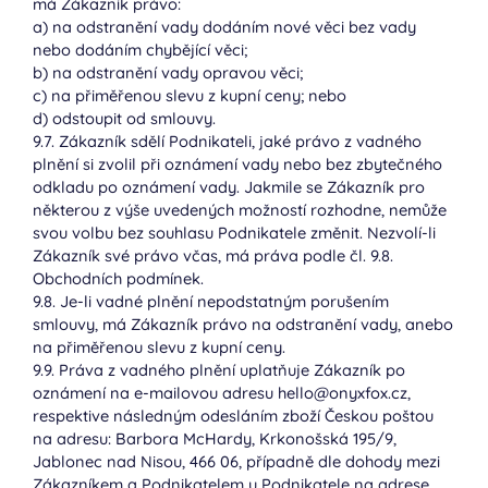
má Zákazník právo:
a) na odstranění vady dodáním nové věci bez vady
nebo dodáním chybějící věci;
b) na odstranění vady opravou věci;
c) na přiměřenou slevu z kupní ceny; nebo
d) odstoupit od smlouvy.
9.7. Zákazník sdělí Podnikateli, jaké právo z vadného
plnění si zvolil při oznámení vady nebo bez zbytečného
odkladu po oznámení vady. Jakmile se Zákazník pro
některou z výše uvedených možností rozhodne, nemůže
svou volbu bez souhlasu Podnikatele změnit. Nezvolí-li
Zákazník své právo včas, má práva podle čl. 9.8.
Obchodních podmínek.
9.8. Je-li vadné plnění nepodstatným porušením
smlouvy, má Zákazník právo na odstranění vady, anebo
na přiměřenou slevu z kupní ceny.
9.9. Práva z vadného plnění uplatňuje Zákazník po
oznámení na e-mailovou adresu hello@onyxfox.cz,
respektive následným odesláním zboží Českou poštou
na adresu: Barbora McHardy, Krkonošská 195/9,
Jablonec nad Nisou, 466 06, případně dle dohody mezi
Zákazníkem a Podnikatelem u Podnikatele na adrese