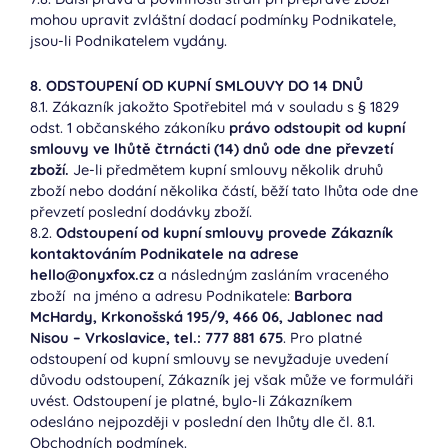
mohou upravit zvláštní dodací podmínky Podnikatele,
jsou-li Podnikatelem vydány.
8. ODSTOUPENÍ OD KUPNÍ SMLOUVY DO 14 DNŮ
8.1. Zákazník jakožto Spotřebitel má v souladu s § 1829
odst. 1 občanského zákoníku
právo odstoupit od kupní
smlouvy ve lhůtě čtrnácti (14) dnů ode dne převzetí
zboží.
Je-li předmětem kupní smlouvy několik druhů
zboží nebo dodání několika částí, běží tato lhůta ode dne
převzetí poslední dodávky zboží.
8.2.
Odstoupení od kupní smlouvy provede Zákazník
kontaktováním Podnikatele na adrese
hello@onyxfox.cz
a následným zasláním vraceného
zboží na jméno a adresu Podnikatele:
Barbora
McHardy, Krkonošská 195/9, 466 06, Jablonec nad
Nisou – Vrkoslavice, tel.: 777 881 675
. Pro platné
odstoupení od kupní smlouvy se nevyžaduje uvedení
důvodu odstoupení, Zákazník jej však může ve formuláři
uvést. Odstoupení je platné, bylo-li Zákazníkem
odesláno nejpozději v poslední den lhůty dle čl. 8.1.
Obchodních podmínek.