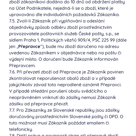
zboží zákazníkovi dodáno do 10 dnů od obdržení platby
na Účet Podnikatele, nejedná-li se o zboží, které je
upravováno dle individuálních požadavků Zákazníka.
7.5. Zvolí-li Zákazník při vyplňování a odeslání
objednávky způsob odběru zboží prostřednictvím
provozovatele poštovních služeb České pošty, s.p., se
sídlem Praha 1, Politických vězňů 909/4, PSČ 225 99 (dále
jen „
Přepravce
“), bude mu zboží doručeno na adresu
uvedenou Zákazníkem v objednávce nebo na poštu či
výdejní místo. O doručení bude Zákazník informován
Přepravcem.
7.6. Při převzetí zboží od Přepravce je Zákazník povinen
zkontrolovat neporušenost obalů zboží a v případě
jakýchkoliv závad toto neprodleně oznámit Přepravci.
V případě shledání porušení obalu svědčícího o
neoprávněném vniknutí do zásilky nemusí Zákazník
zásilku od přepravce převzít.
7.7. Pro Zákazníky ze Slovenské republiky jsou zásilky
doručovány prostřednictvím Slovenské pošty či DPD. O
tuto možnost musí Zákazník požádat emailem či
telefonicky.
7.8. Další práva a povinnosti stran při přepravě zboží