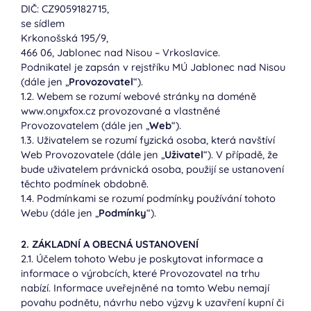
DIČ: CZ9059182715,
se sídlem
Krkonošská 195/9,
466 06, Jablonec nad Nisou – Vrkoslavice.
Podnikatel je zapsán v rejstříku MÚ Jablonec nad Nisou
(dále jen „
Provozovatel
“).
1.2. Webem se rozumí webové stránky na doméně
www.onyxfox.cz provozované a vlastněné
Provozovatelem (dále jen „
Web
“).
1.3. Uživatelem se rozumí fyzická osoba, která navštíví
Web Provozovatele (dále jen „
Uživatel
“). V případě, že
bude uživatelem právnická osoba, použijí se ustanovení
těchto podmínek obdobně.
1.4. Podmínkami se rozumí podmínky používání tohoto
Webu (dále jen „
Podmínky
“).
2. ZÁKLADNÍ A OBECNÁ USTANOVENÍ
2.1. Účelem tohoto Webu je poskytovat informace a
informace o výrobcích, které Provozovatel na trhu
nabízí. Informace uveřejněné na tomto Webu nemají
povahu podnětu, návrhu nebo výzvy k uzavření kupní či