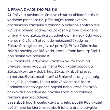
9. PRÁVA Z VADNÉHO PLNĚNÍ
9.1. Práva a povinnosti Smluvních stran ohledně práv z
vadného plnění se řídí příslušnými ustanoveními
občanského zákoníku a zákona o ochraně spotřebitele.
9.2. Je-li plněno vadně, má Zákazník práva z vadného
plnění. Právo Zákazníka z vadného plnění zakládá vada,
kterou má věc při přechodu nebezpečí škody na
Zákazníka, byť se projeví až později. Právo Zákazníka
založí i později vzniklá vada, kterou Podnikatel způsobil
porušením své povinnosti.
9.3. Podnikatel odpovídá Zákazníkovi, že zboží při
převzetí nemá vady. Zejména Podnikatel odpovídá
Zákazníkovi, že v době, kdy Zákazník zboží převzal:
a) má zboží vlastnosti, které si Smluvní strany ujednaly,
a chybí-li ujednání, že má takové vlastnosti, které
Podnikatel nebo výrobce popsal nebo které Zákazník
očekával s ohledem na povahu zboží a na základě
reklamy jimi prováděné;
b) se zboží hodí k účelu, který pro jeho použití Podnikatel
uvádí nebo ke kterému se zboží tohoto druhu obvykle