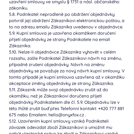
uzavření smlouvy ve smyslu § 1731 a násl. občanského
zákoníku.
5.8. Podnikatel neprodleně po obdržení objednávky
potvrdí její obdržení Zákazníkovi elektronickou poštou, a
to na adresu emailu Zákazníka uvedenou v objednávce.
5.9. Kupní smlouva je uzavřena okamžikem doručení
přijetí objednávky ze strany Podnikatele na email
Zákazníka.
5.10. Nelze-li objednávce Zákazníka vyhovět v celém
rozsahu, zašle Podnikatel Zákazníkovi návrh na změnu,
případně zrušení objednávky. Návrh na změnu
objednávky se považuje za nový návrh kupní smlouvy. V
tomto případě je kupní smlouva uzavřena až v okamžiku
akceptace změny objednávky ze strany Zákazníka.
5.11. Zákazník může svoji objednávku zrušit až do
okamžiku, než je Zákazníkovi doručeno přijetí
objednávky Podnikatelem dle čl. 5.9. Objednávku lze v
této lhůtě zrušit buď přes Telefonní kontakt: +420 777 881
675 nebo Emailem: hello@onyxfox.cz .
5.12. Uzavřením kupní smlouvy vzniká Podnikateli
závazek odevzdat zboží Zákazníkovi a umožnit mu
nabýt vlastnické právo ke zboží a Zákazníkovi vzniká