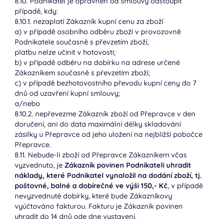
8.10. Podnikatel je oprávněn od smlouvy odstoupit
případě, kdy:
8.10.1. nezaplatí Zákazník kupní cenu za zboží
a) v případě osobního odběru zboží v provozovně
Podnikatele současně s převzetím zboží,
platbu nelze učinit v hotovosti;
b) v případě odběru na dobírku na adrese určené
Zákazníkem současně s převzetím zboží;
c) v případě bezhotovostního převodu kupní ceny do 7
dnů od uzavření kupní smlouvy;
a/nebo
8.10.2. nepřevezme Zákazník zboží od Přepravce v den
doručení, ani do data maximální délky skladování
zásilky u Přepravce od jeho uložení na nejbližší pobočce
Přepravce.
8.11. Nebude-li zboží od Přepravce Zákazníkem včas
vyzvednuto, je
Zákazník povinen Podnikateli uhradit
náklady, které Podnikatel vynaložil na dodání zboží, tj.
poštovné, balné a dobírečné ve výši 150,- Kč
, v případě
nevyzvednuté dobírky, které bude Zákazníkovy
vyúčtováno fakturou. Fakturu je Zákazník povinen
uhradit do 14 dnů ode dne vystavení.