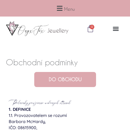
Přeskočit
na
Menu
obsah
Cart
0
Obchodní podmínky
DO OBCHODU
Podmínky používání webových stránek
1. DEFINICE
1.1. Provozovatelem se rozumí
Barbora McHardy,
IČO: 08615900,