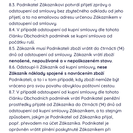
8.3. Podnikatel Zákazníkovi potvrdí přijetí zprávy o
odstoupení od smlouvy bez zbytečného odkladu od jeho
přijetí, a to na emailovou adresu určenou Zákazníkem v
odstoupení od smlouvy.
8.4. V případě odstoupení od kupní smlouvy dle tohoto
článku Obchodních podmínek se kupní smlouva od
počátku ruší.
8.5. Zákazník musí Podnikateli zboží vrátit do čtrnácti (14)
dnů od odstoupení od smlouvy. Zákazník vrátí zboží
nenošené, nepoužívané a v nepoškozeném stavu
.
8.6. Odstoupí-li Zákazník od kupní smlouvy,
nese
Zákazník náklady spojené s navrácením zboží
Podnikateli, a to i v tom případě, kdy zboží nemůže být
vráceno pro svou povahu obvyklou poštovní cestou.
8.7. V případě odstoupení od kupní smlouvy dle tohoto
článku Obchodních podmínek vrátí Podnikatel peněžní
prostředky přijaté od Zákazníka do čtrnácti (14) dnů od
odstoupení od kupní smlouvy Zákazníkem, a to stejným
způsobem, jakým je Podnikatel od Zákazníka přijal,
popř. převodem na účet Zákazníka. Podnikatel je
oprávněn vrátit plnění poskytnuté Zákazníkem při