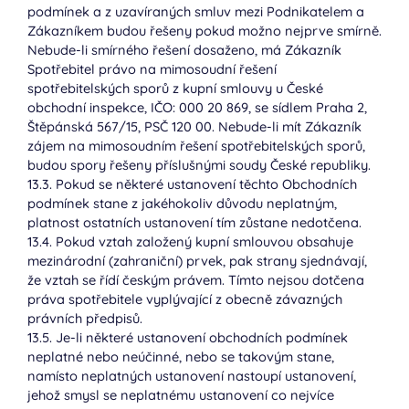
podmínek a z uzavíraných smluv mezi Podnikatelem a
Zákazníkem budou řešeny pokud možno nejprve smírně.
Nebude-li smírného řešení dosaženo, má Zákazník
Spotřebitel právo na mimosoudní řešení
spotřebitelských sporů z kupní smlouvy u České
obchodní inspekce, IČO: 000 20 869, se sídlem Praha 2,
Štěpánská 567/15, PSČ 120 00. Nebude-li mít Zákazník
zájem na mimosoudním řešení spotřebitelských sporů,
budou spory řešeny příslušnými soudy České republiky.
13.3. Pokud se některé ustanovení těchto Obchodních
podmínek stane z jakéhokoliv důvodu neplatným,
platnost ostatních ustanovení tím zůstane nedotčena.
13.4. Pokud vztah založený kupní smlouvou obsahuje
mezinárodní (zahraniční) prvek, pak strany sjednávají,
že vztah se řídí českým právem. Tímto nejsou dotčena
práva spotřebitele vyplývající z obecně závazných
právních předpisů.
13.5. Je-li některé ustanovení obchodních podmínek
neplatné nebo neúčinné, nebo se takovým stane,
namísto neplatných ustanovení nastoupí ustanovení,
jehož smysl se neplatnému ustanovení co nejvíce