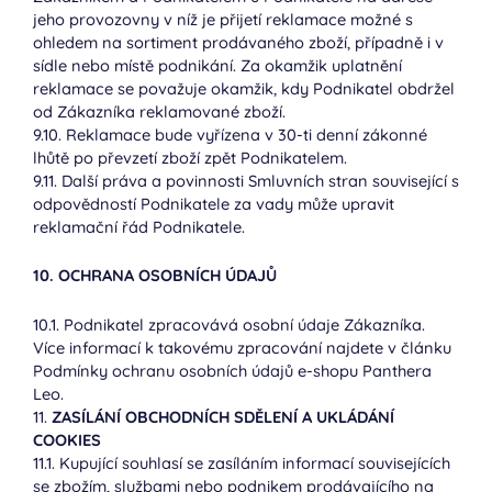
jeho provozovny v níž je přijetí reklamace možné s
ohledem na sortiment prodávaného zboží, případně i v
sídle nebo místě podnikání. Za okamžik uplatnění
reklamace se považuje okamžik, kdy Podnikatel obdržel
od Zákazníka reklamované zboží.
9.10. Reklamace bude vyřízena v 30-ti denní zákonné
lhůtě po převzetí zboží zpět Podnikatelem.
9.11. Další práva a povinnosti Smluvních stran související s
odpovědností Podnikatele za vady může upravit
reklamační řád Podnikatele.
10. OCHRANA OSOBNÍCH ÚDAJŮ
10.1. Podnikatel zpracovává osobní údaje Zákazníka.
Více informací k takovému zpracování najdete v článku
Podmínky ochranu osobních údajů e-shopu Panthera
Leo.
11.
ZASÍLÁNÍ OBCHODNÍCH SDĚLENÍ A UKLÁDÁNÍ
COOKIES
11.1. Kupující souhlasí se zasíláním informací souvisejících
se zbožím, službami nebo podnikem prodávajícího na