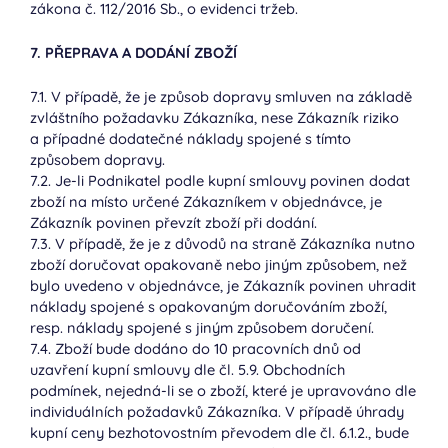
zákona č. 112/2016 Sb., o evidenci tržeb.
7. PŘEPRAVA A DODÁNÍ ZBOŽÍ
7.1. V případě, že je způsob dopravy smluven na základě
zvláštního požadavku Zákazníka, nese Zákazník riziko
a případné dodatečné náklady spojené s tímto
způsobem dopravy.
7.2. Je-li Podnikatel podle kupní smlouvy povinen dodat
zboží na místo určené Zákazníkem v objednávce, je
Zákazník povinen převzít zboží při dodání.
7.3. V případě, že je z důvodů na straně Zákazníka nutno
zboží doručovat opakovaně nebo jiným způsobem, než
bylo uvedeno v objednávce, je Zákazník povinen uhradit
náklady spojené s opakovaným doručováním zboží,
resp. náklady spojené s jiným způsobem doručení.
7.4. Zboží bude dodáno do 10 pracovních dnů od
uzavření kupní smlouvy dle čl. 5.9. Obchodních
podmínek, nejedná-li se o zboží, které je upravováno dle
individuálních požadavků Zákazníka. V případě úhrady
kupní ceny bezhotovostním převodem dle čl. 6.1.2., bude