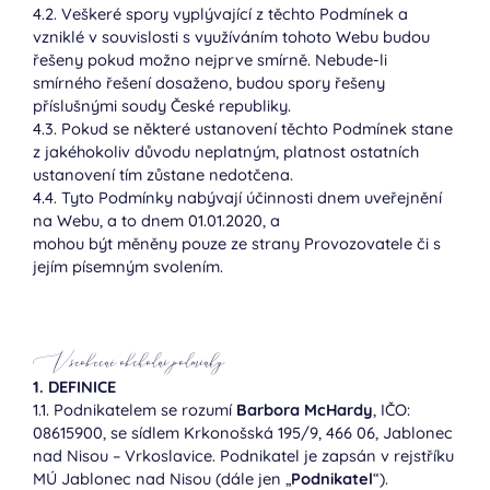
4.2. Veškeré spory vyplývající z těchto Podmínek a
vzniklé v souvislosti s využíváním tohoto Webu budou
řešeny pokud možno nejprve smírně. Nebude-li
smírného řešení dosaženo, budou spory řešeny
příslušnými soudy České republiky.
4.3. Pokud se některé ustanovení těchto Podmínek stane
z jakéhokoliv důvodu neplatným, platnost ostatních
ustanovení tím zůstane nedotčena.
4.4. Tyto Podmínky nabývají účinnosti dnem uveřejnění
na Webu, a to dnem 01.01.2020, a
mohou být měněny pouze ze strany Provozovatele či s
jejím písemným svolením.
Všeobecné obchodní podmínky
1. DEFINICE
1.1. Podnikatelem se rozumí
Barbora McHardy
, IČO:
08615900, se sídlem Krkonošská 195/9, 466 06, Jablonec
nad Nisou – Vrkoslavice. Podnikatel je zapsán v rejstříku
MÚ Jablonec nad Nisou (dále jen „
Podnikatel
“).