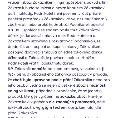
vrácení zboží Zákazníkem jiným způsobem, pokud s tím
Zákazník bude souhlasit a nevzniknou tím Zákazníkovi
další náklady. Podnikatel není povinen vrátit přijaté
peněžní prostředky Zákazníkovi dříve, než mu Zákazník
zboží vrátí nebo prokáže, že zboží Podnikateli odeslal.
8.8. Je-li společně se zbožím poskytnut Zákazníkovi
dárek, je darovací smlouva mezi Podnikatelem a
Zákazníkem uzavřena s rozvazovací podmínkou, že
dojde-li k odstoupení od kupní smlouvy Zákazníkem,
pozbývá darovací smlouva ohledně takového dárku
účinnosti a Zákazník je povinen spolu se zbožím
Podnikateli vrátit i poskytnutý dárek.
8.9. Zákazník
nemůže
od kupní smlouvy v souladu s §
1837 písm. d) občanského zákoníku odstoupit v případě,
že
zboží bylo upraveno podle přání Zákazníka
nebo pro
jeho osobu. Jedná se nejen o veškeré zboží s
možností
volby velikosti
, případně s označením, že se jedná o
produkt, který je vyráběn
na zakázku
, zboží, které je
Zákazníkovi vyráběno
dle zadaných parametrů
, dále
jakékoli zboží s
vyrytým textem
, obrázkem atd, dle
přání Zákazníka.