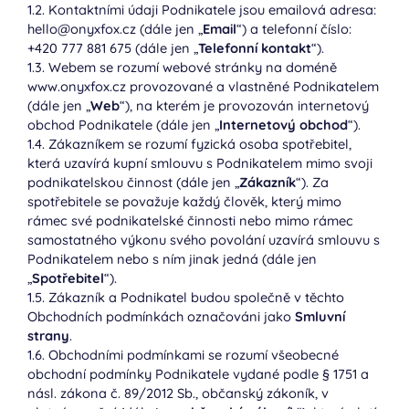
1.2. Kontaktními údaji Podnikatele jsou emailová adresa:
hello@onyxfox.cz (dále jen „
Email
“) a telefonní číslo:
+420 777 881 675 (dále jen „
Telefonní kontakt
“).
1.3. Webem se rozumí webové stránky na doméně
www.onyxfox.cz provozované a vlastněné Podnikatelem
(dále jen „
Web
“), na kterém je provozován internetový
obchod Podnikatele (dále jen „
Internetový obchod
“).
1.4. Zákazníkem se rozumí fyzická osoba spotřebitel,
která uzavírá kupní smlouvu s Podnikatelem mimo svoji
podnikatelskou činnost (dále jen „
Zákazník
“). Za
spotřebitele se považuje každý člověk, který mimo
rámec své podnikatelské činnosti nebo mimo rámec
samostatného výkonu svého povolání uzavírá smlouvu s
Podnikatelem nebo s ním jinak jedná (dále jen
„
Spotřebitel
“).
1.5. Zákazník a Podnikatel budou společně v těchto
Obchodních podmínkách označováni jako
Smluvní
strany
.
1.6. Obchodními podmínkami se rozumí všeobecné
obchodní podmínky Podnikatele vydané podle § 1751 a
násl. zákona č. 89/2012 Sb., občanský zákoník, v