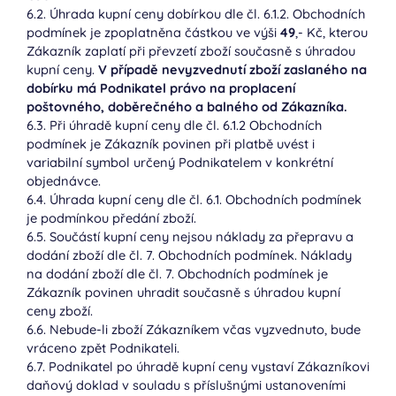
6.2. Úhrada kupní ceny dobírkou dle čl. 6.1.2. Obchodních
podmínek je zpoplatněna částkou ve výši
49
,- Kč, kterou
Zákazník zaplatí při převzetí zboží současně s úhradou
kupní ceny.
V případě nevyzvednutí zboží zaslaného na
dobírku má Podnikatel právo na proplacení
poštovného, doběrečného a balného od Zákazníka.
6.3. Při úhradě kupní ceny dle čl. 6.1.2 Obchodních
podmínek je Zákazník povinen při platbě uvést i
variabilní symbol určený Podnikatelem v konkrétní
objednávce.
6.4. Úhrada kupní ceny dle čl. 6.1. Obchodních podmínek
je podmínkou předání zboží.
6.5. Součástí kupní ceny nejsou náklady za přepravu a
dodání zboží dle čl. 7. Obchodních podmínek. Náklady
na dodání zboží dle čl. 7. Obchodních podmínek je
Zákazník povinen uhradit současně s úhradou kupní
ceny zboží.
6.6. Nebude-li zboží Zákazníkem včas vyzvednuto, bude
vráceno zpět Podnikateli.
6.7. Podnikatel po úhradě kupní ceny vystaví Zákazníkovi
daňový doklad v souladu s příslušnými ustanoveními