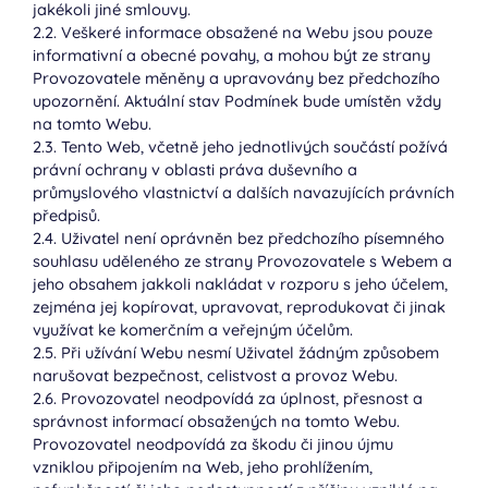
jakékoli jiné smlouvy.
2.2. Veškeré informace obsažené na Webu jsou pouze
informativní a obecné povahy, a mohou být ze strany
Provozovatele měněny a upravovány bez předchozího
upozornění. Aktuální stav Podmínek bude umístěn vždy
na tomto Webu.
2.3. Tento Web, včetně jeho jednotlivých součástí požívá
právní ochrany v oblasti práva duševního a
průmyslového vlastnictví a dalších navazujících právních
předpisů.
2.4. Uživatel není oprávněn bez předchozího písemného
souhlasu uděleného ze strany Provozovatele s Webem a
jeho obsahem jakkoli nakládat v rozporu s jeho účelem,
zejména jej kopírovat, upravovat, reprodukovat či jinak
využívat ke komerčním a veřejným účelům.
2.5. Při užívání Webu nesmí Uživatel žádným způsobem
narušovat bezpečnost, celistvost a provoz Webu.
2.6. Provozovatel neodpovídá za úplnost, přesnost a
správnost informací obsažených na tomto Webu.
Provozovatel neodpovídá za škodu či jinou újmu
vzniklou připojením na Web, jeho prohlížením,