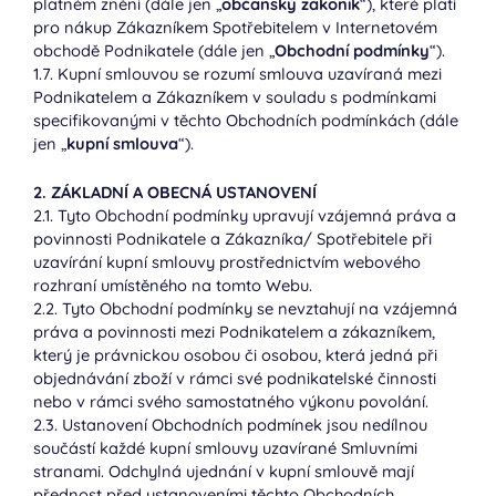
platném znění (dále jen „
občanský zákoník
“), které platí
pro nákup Zákazníkem Spotřebitelem v Internetovém
obchodě Podnikatele (dále jen „
Obchodní podmínky
“).
1.7. Kupní smlouvou se rozumí smlouva uzavíraná mezi
Podnikatelem a Zákazníkem v souladu s podmínkami
specifikovanými v těchto Obchodních podmínkách (dále
jen „
kupní smlouva
“).
2. ZÁKLADNÍ A OBECNÁ USTANOVENÍ
2.1. Tyto Obchodní podmínky upravují vzájemná práva a
povinnosti Podnikatele a Zákazníka/ Spotřebitele při
uzavírání kupní smlouvy prostřednictvím webového
rozhraní umístěného na tomto Webu.
2.2. Tyto Obchodní podmínky se nevztahují na vzájemná
práva a povinnosti mezi Podnikatelem a zákazníkem,
který je právnickou osobou či osobou, která jedná při
objednávání zboží v rámci své podnikatelské činnosti
nebo v rámci svého samostatného výkonu povolání.
2.3. Ustanovení Obchodních podmínek jsou nedílnou
součástí každé kupní smlouvy uzavírané Smluvními
stranami. Odchylná ujednání v kupní smlouvě mají
přednost před ustanoveními těchto Obchodních