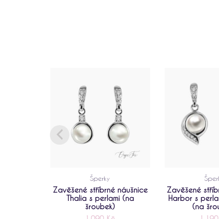
Šperky
Šper
Zavěšené stříbrné náušnice
Zavěšené stříb
Thalia s perlami (na
Harbor s perla
šroubek)
(na šro
1.090
Kč
1.19