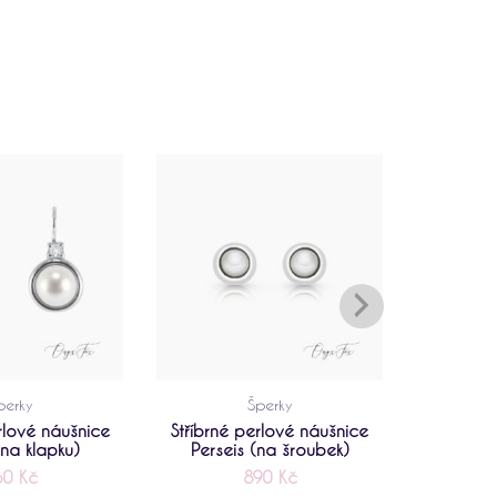
perky
Šperky
rlové náušnice
Stříbrné perlové náušnice
Stříbrné
(na klapku)
Perseis (na šroubek)
60
Kč
890
Kč