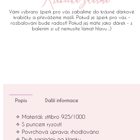
Krabička zdarma
Vámi vybraný šperk pro vás zabalíme do krásné dárkové
krabičky a převážeme mašlí. Pokud je šperk pro vás -
rozbalování bude radost! Pokud jej máte jako dárek - s
balením si už nemusíte lámat hlavu ;)
Popis
Další informace
✧ Materiál: stříbro 925/1000
✧ S puncem ryzosti
✧ Povrchová úprava: rhodiováno
✧ Druh zapínání: na klapku