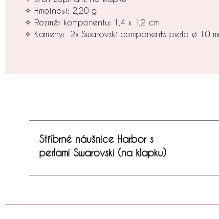
✧ Hmotnost: 2,20 g
✧ Rozměr komponentu: 1,4 x 1,2 cm
✧ Kameny: 2x Swarovski components perla ø 10 mm
Stříbrné náušnice Harbor s
perlami Swarovski (na klapku)