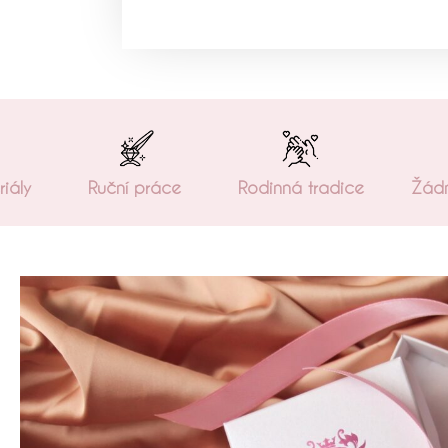
riály
Ruční práce
Rodinná tradice
Žádn