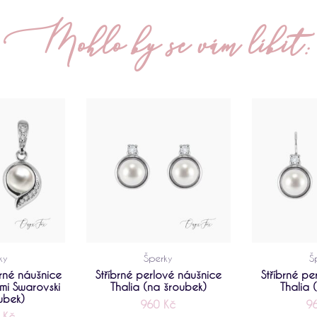
Mohlo by se vám líbit:
ky
Šperky
Š
rné náušnice
Stříbrné perlové náušnice
Stříbrné pe
mi Swarovski
Thalia (na šroubek)
Thalia 
ubek)
960
Kč
9
0
Kč