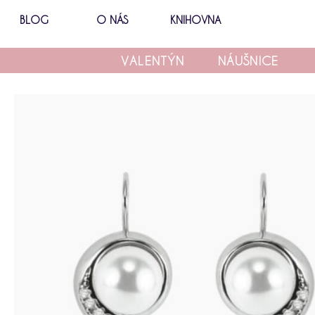
Přeskočit
BLOG
O NÁS
KNIHOVNA
na
obsah
VALENTÝN
NÁUŠNICE