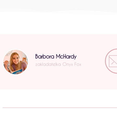
Barbora McHardy
zakladatelka Onyx Fox