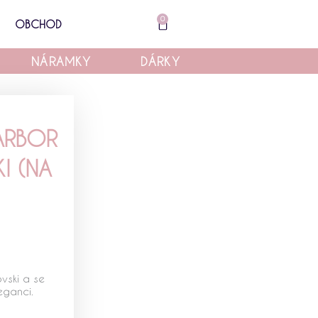
0
Cart
OBCHOD
NÁRAMKY
DÁRKY
HARBOR
I (NA
vski a se
eganci.