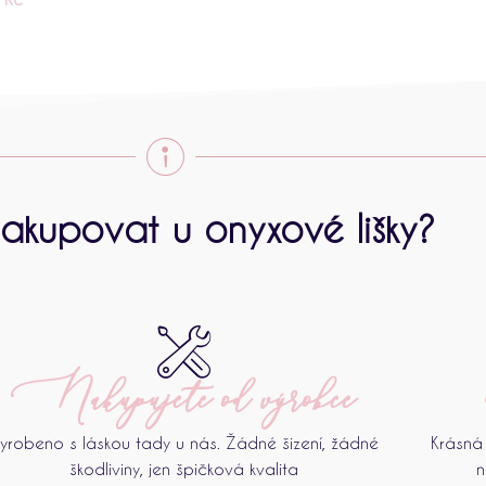
akupovat u onyxové lišky?
Nakupujete od výrobce
yrobeno s láskou tady u nás. Žádné šizení, žádné
Krásná 
škodliviny, jen špičková kvalita
n