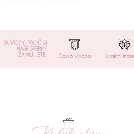
DŮVODY, PROČ SI
NAŠE ŠPERKY
ZAMILUJETE:
Česká výroba
Kvalitní mate