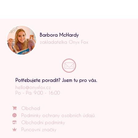
Barbora McHardy
zakladatelka Onyx Fox
Potřebujete poradit? Jsem tu pro vás.
hello@onyxfox.cz
Po - Pá: 9:00 - 16:00
Obchod
Podmínky ochrany osobních údajů
Obchodní podmínky
Puncovní značky