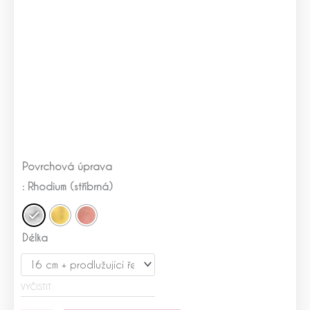
Stříbrný
Povrchová úprava
náramek
Rolo
: Rhodium (stříbrná)
množství
Délka
VYČISTIT