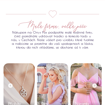
Malá firma, velká péče
Nákupem na Onyx Fox podpoříte malé rodinné firmy,
čímž pomáháte udržovat tradici a řemeslo tady u
nás, v Čechách. Naše vášeň pro výrobky které tvoříme
a nabízíme se promítne do vaší spokojenosti a láska,
kterou do nich vkládáme, se dostane až k vám.
Přívěsky
Sety
Náramky