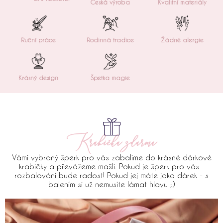
Česká výroba
Kvalitní materiály
Ruční práce
Rodinná tradice
Žádné alergie
Krásný design
Špetka magie
Krabička zdarma
Vámi vybraný šperk pro vás zabalíme do krásné dárkové
krabičky a převážeme mašlí. Pokud je šperk pro vás -
rozbalování bude radost! Pokud jej máte jako dárek - s
balením si už nemusíte lámat hlavu ;)