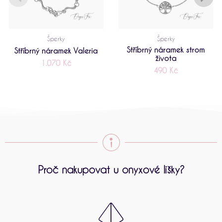
Šperky
Šperky
Stříbrný náramek strom
Stříbrný náramek Valeria
života
1.070
Kč
490
Kč
Proč nakupovat u onyxové lišky?