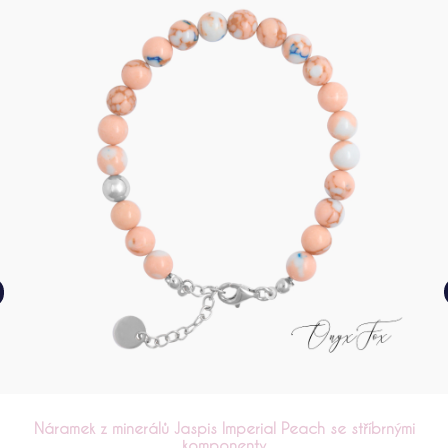
Náramek z minerálů Perleť Light Orange se stříbrnými
komponenty