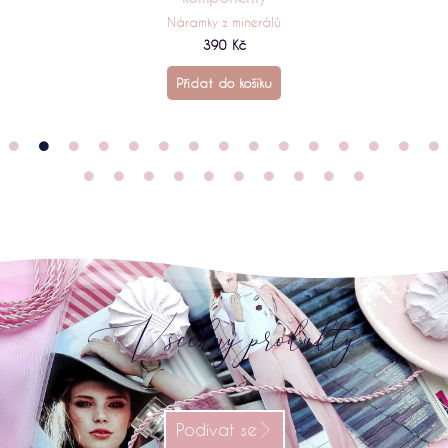
Náramky z minerálů
390
Kč
Přidat do košíku
Všechny produkty
Podívat se