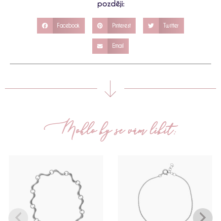
později:
Facebook
Pinterest
Twitter
Email
Mohlo by se vám líbit: