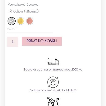
Stříbrný
Povrchová úprava
náramek
anděl
: Rhodium (stříbrná)
s
kamínky
-
VYČISTIT
mini
množství
PŘIDAT DO KOŠÍKU
Doprava zdarma při nákupu nad 2000 Kč
Možnost vrácení zboží do 14 dnů*