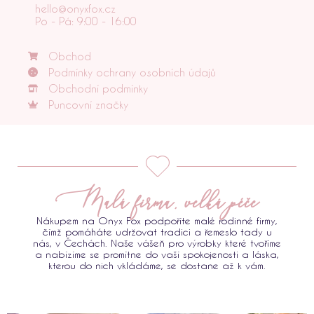
hello@onyxfox.cz
Po - Pá: 9:00 - 16:00
Obchod
Podmínky ochrany osobních údajů
Obchodní podmínky
Puncovní značky
Malá firma, velká péče
Nákupem na Onyx Fox podpoříte malé rodinné firmy,
čímž pomáháte udržovat tradici a řemeslo tady u
nás, v Čechách. Naše vášeň pro výrobky které tvoříme
a nabízíme se promítne do vaší spokojenosti a láska,
kterou do nich vkládáme, se dostane až k vám.