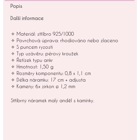
Popis
Další informace
✧ Materiál: stříbro 925/1000
✧ Povrchová úprava: rhodiováno nebo zlaceno
✧ S puncem ryzosti
✧ Typ uzávěru: pérový kroužek
✧ Řetízek typu ankr
✧ Hmotnost: 1,50 g
✧ Rozměry komponentu: 0,8 x 1,1 cm
✧ Délka náramku: 17 cm + adjusta
✧ Kameny: 6x zirkon ø 1,2 mm
Stříbrný náramek malý anděl s kamínky.