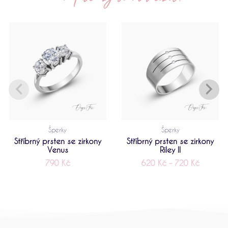
Rozpětí
cen:
620 Kč
až
720 Kč
Šperky
Šperky
Stříbrný prsten se zirkony
Stříbrný prsten se zirkony
Venus
Riley II
790
Kč
620
Kč
–
720
Kč