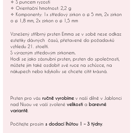
✧ S puncem ryzosti
✧ Orientační hmotnost: 2,2 g
✧ Komponenty: 1x středový zirkon o ø 5 mm, 2x zirkon
o ø 1,8 mm, 2x zirkon o ø 1,5 mm
Vznešený stříbrný prsten Emma se v sobě nese odkaz
estetiky dávných časů, přetavené do požadavků
vzhledu 21. stoeltí.
S výrazným středovým zirkonem
.
Hodí se jako zásnubní prsten, prsten do společnosti,
můžete jím také ozdobit své ruce na schůzce, na
nákupech nebo kdykoliv se chcete cítit krásná.
Prsten pro vás
ručně vyrobíme
v naší dílně v Jablonci
nad Nisou ve vaší zvolené
velikosti
a
barevné
variantě
.
Počítejte prosím
s dodací lhůtou 1 – 3 týdny
.