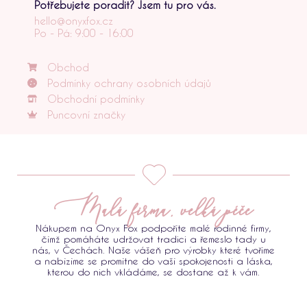
Potřebujete poradit? Jsem tu pro vás.
hello@onyxfox.cz
Po - Pá: 9:00 - 16:00
Obchod
Podmínky ochrany osobních údajů
Obchodní podmínky
Puncovní značky
Malá firma, velká péče
Nákupem na Onyx Fox podpoříte malé rodinné firmy,
čímž pomáháte udržovat tradici a řemeslo tady u
nás, v Čechách. Naše vášeň pro výrobky které tvoříme
a nabízíme se promítne do vaší spokojenosti a láska,
kterou do nich vkládáme, se dostane až k vám.