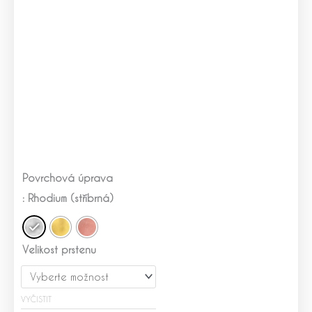
Stříbrný
Povrchová úprava
prsten
se
: Rhodium (stříbrná)
zirkony
Emma
množství
Velikost prstenu
VYČISTIT