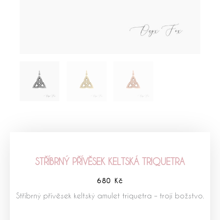
STŘÍBRNÝ PŘÍVĚSEK KELTSKÁ TRIQUETRA
680
Kč
Stříbrný přívěsek keltský amulet triquetra – trojí božstvo.