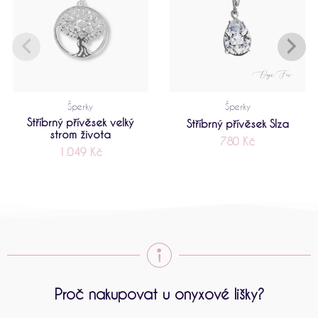
Šperky
Šperky
Stříbrný přívěsek velký
Stříbrný přívěsek Slza
strom života
780
Kč
1.049
Kč
Proč nakupovat u onyxové lišky?