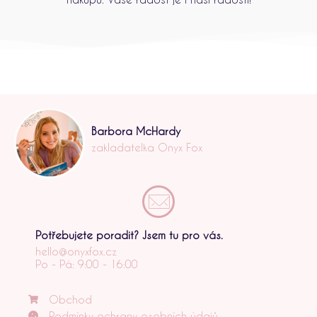
Barbora McHardy
zakladatelka Onyx Fox
Potřebujete poradit? Jsem tu pro vás.
hello@onyxfox.cz
Po - Pá: 9:00 - 16:00
Obchod
Podmínky ochrany osobních údajů