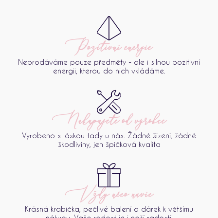
Pozitivní energie
Neprodáváme pouze předměty - ale i silnou pozitivní
energii, kterou do nich vkládáme.
Nakupujete od výrobce
Vyrobeno s láskou tady u nás. Žádné šizení, žádné
škodliviny, jen špičková kvalita
Vždy něco navíc
Krásná krabička, pečlivé balení a dárek k většímu
nákupu. Vaše radost je i naší radostí!