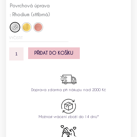
Stříbrný
Povrchová úprava
přívěsek
Keltská
: Rhodium (stříbrná)
triquetra
množství
VYČISTIT
PŘIDAT DO KOŠÍKU
Doprava zdarma při nákupu nad 2000 Kč
Možnost vrácení zboží do 14 dnů*