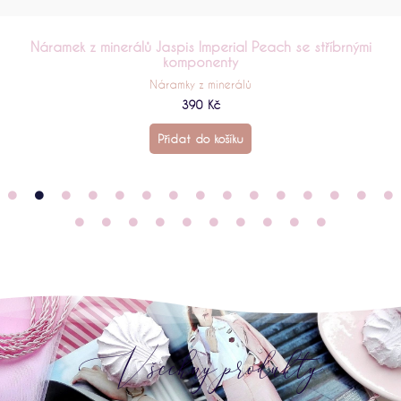
Náramek z minerálů Perleť Light Orange se stříbrnými
komponenty
Náramky z minerálů
390
Kč
Přidat do košíku
Všechny produkty