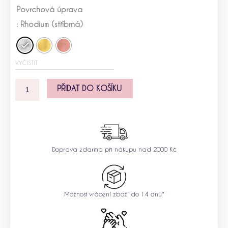
Stříbrný
Povrchová úprava
přívěsek
Felicity
: Rhodium (stříbrná)
množství
VYČISTIT
PŘIDAT DO KOŠÍKU
Doprava zdarma při nákupu nad 2000 Kč
Možnost vrácení zboží do 14 dnů*