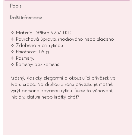
Popis
Další informace
✧ Materiál: Stříbro 925/1000
✧ Povrchová úprava: rhodiováno nebo zlaceno
✧ Zdobeno ruční rytinou
✧ Hmotnost: 1,6 g
✧ Rozměry:
✧ Kameny: bez kamenů
Krásný, klasicky elegantní a okouzlující přívěsek ve
tvaru srdce. Na druhou stranu přívěšku je možné
vyrýt personalizovanou rytinu. Bude to věnování,
iniciály, datum nebo krátký citát?