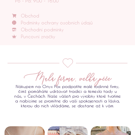
Po - Pá: 9:00 - 16:00
Obchod
Podmínky ochrany osobních údajů
Obchodní podmínky
Puncovní značky
Malá firma, velká péče
Nákupem na Onyx Fox podpoříte malé rodinné firmy,
čímž pomáháte udržovat tradici a řemeslo tady u
nás, v Čechách. Naše vášeň pro výrobky které tvoříme
a nabízíme se promítne do vaší spokojenosti a láska,
kterou do nich vkládáme, se dostane až k vám.