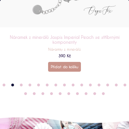
Náramek z minerálů Perleť Light Orange se stříbrnými
komponenty
Náramky z minerálů
390
Kč
Přidat do košíku