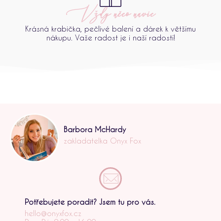
Vždy něco navíc
Krásná krabička, pečlivé balení a dárek k většímu
nákupu. Vaše radost je i naší radostí!
Barbora McHardy
zakladatelka Onyx Fox
Potřebujete poradit? Jsem tu pro vás.
hello@onyxfox.cz